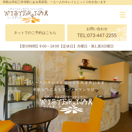
和歌山市紀三井寺駅にある美容室。一人一人のキレイとじっくり向き合います
メ
お問い合わせ
ネットでのご予約はこちら
TEL:073-447-2255
【受付時間】9:00～18:00
【定休日】月曜日・第1,第3日曜日
一人一人のキレイとじっくり向き合います
和歌山市にあるマンツーマンサロン